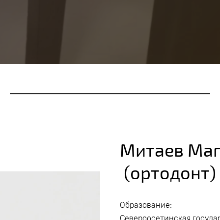
Митаев Ма
(ортодонт)
Образование:
Североосетинская государ