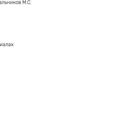
альников М.С.
лиалах