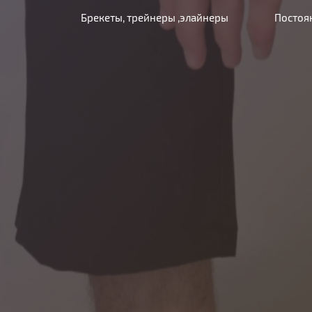
Брекеты, трейнеры ,элайнеры
Постоя